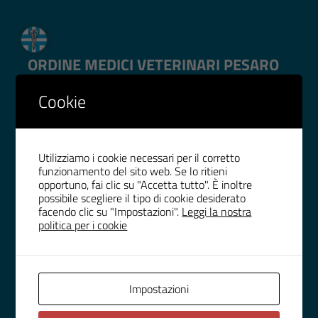
ORDINE MEDICI VETERINARI PESARO
URBINO
Cookie
IMPOSTAZIONE COOKIE
WHISTLEBLOWING
Utilizziamo i cookie necessari per il corretto
funzionamento del sito web. Se lo ritieni
opportuno, fai clic su "Accetta tutto". È inoltre
possibile scegliere il tipo di cookie desiderato
RECAPITI
facendo clic su "Impostazioni".
Leggi la nostra
politica per i cookie
Indirizzo
Galleria Roma Scala D
61121, Pesaro
Impostazioni
Telefono
(+39) 0721 30133