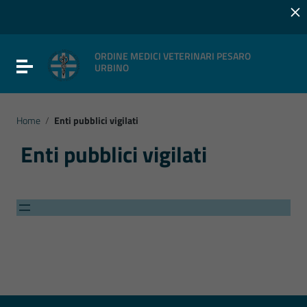
×
Vai ai contenuti
Vai al menu di navigazione
Vai al footer
ORDINE MEDICI VETERINARI PESARO
Attiva / disattiva la navigazione
URBINO
Home
/
Enti pubblici vigilati
Enti pubblici vigilati