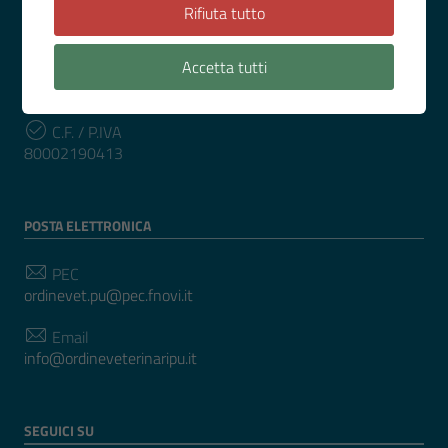
0721 34311
Rifiuta tutto
Accetta tutti
INFORMAZIONI
C.F. / P.IVA
80002190413
POSTA ELETTRONICA
PEC
ordinevet.pu@pec.fnovi.it
Email
info@ordineveterinaripu.it
SEGUICI SU