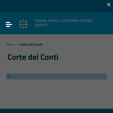
×
Vai ai contenuti
Vai al menu di navigazione
Vai al footer
ORDINE MEDICI VETERINARI PESARO
Attiva / disattiva la navigazione
URBINO
Home
/
Corte dei Conti
Corte dei Conti