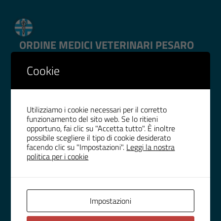
ORDINE MEDICI VETERINARI PESARO
URBINO
Cookie
IMPOSTAZIONE COOKIE
WHISTLEBLOWING
Utilizziamo i cookie necessari per il corretto
funzionamento del sito web. Se lo ritieni
opportuno, fai clic su "Accetta tutto". È inoltre
possibile scegliere il tipo di cookie desiderato
RECAPITI
facendo clic su "Impostazioni".
Leggi la nostra
politica per i cookie
Indirizzo
Galleria Roma Scala D
61121, Pesaro
Impostazioni
Telefono
(+39) 0721 30133