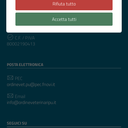
0721 34311
Rifiuta tutto
Accetta tutti
INFORMAZIONI
C.F. / P.IVA
80002190413
POSTA ELETTRONICA
PEC
ordinevet.pu@pec.fnovi.it
Email
info@ordineveterinaripu.it
SEGUICI SU