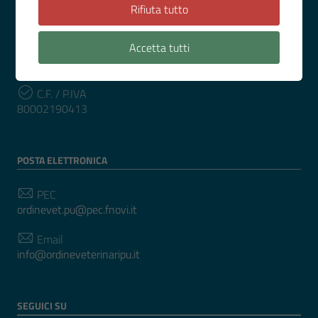
0721 34311
Rifiuta tutto
Accetta tutti
INFORMAZIONI
C.F. / P.IVA
80002190413
POSTA ELETTRONICA
PEC
ordinevet.pu@pec.fnovi.it
Email
info@ordineveterinaripu.it
SEGUICI SU