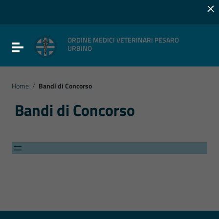
×
Vai ai contenuti
Vai al menu di navigazione
Vai al footer
ORDINE MEDICI VETERINARI PESARO
Attiva / disattiva la navigazione
URBINO
Home
/
Bandi di Concorso
Bandi di Concorso